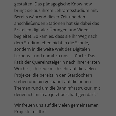
Cookie-Informationen anzeigen
gestalten. Das pädagogische Know-how
bringt sie aus ihrem Lehramtsstudium mit.
Mar
Marketing (4)
Bereits während dieser Zeit und den
Marketing-Cookies werden von Drittanbietern oder Publishern
anschließenden Stationen hat sie dabei das
verwendet, um personalisierte Werbung anzuzeigen. Sie tun dies, indem
Erstellen digitaler Übungen und Videos
sie Besucher über Websites hinweg verfolgen.
begleitet. So kam es, dass sie ihr Weg nach
Cookie-Informationen anzeigen
dem Studium eben nicht in die Schule,
Ext
Externe Medien (5)
sondern in die weite Welt des Digitalen
Lernens – und damit zu uns – führte. Das
Inhalte von Videoplattformen und Social-Media-Plattformen werden
standardmäßig blockiert. Wenn Cookies von externen Medien akzeptiert
Fazit der Quereinsteigerin nach ihrer ersten
werden, bedarf der Zugriff auf diese Inhalte keiner manuellen
Woche: „Ich freue mich sehr auf die vielen
Einwilligung mehr.
Projekte, die bereits in den Startlöchern
Cookie-Informationen anzeigen
stehen und bin gespannt auf die neuen
Datenschutzerklärung
Impressum
Themen rund um die Bahninfrastruktur, mit
denen ich mich ab jetzt beschäftigen darf. “
Wir freuen uns auf die vielen gemeinsamen
Projekte mit Ihr!