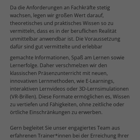
Cookie-Informationen anzeigen
Da die Anforderungen an Fachkräfte stetig
Mar
Marketing (4)
wachsen, legen wir großen Wert darauf,
theoretisches und praktisches Wissen so zu
Marketing-Cookies werden von Drittanbietern oder Publishern
vermitteln, dass es in der beruflichen Realität
verwendet, um personalisierte Werbung anzuzeigen. Sie tun dies, indem
sie Besucher über Websites hinweg verfolgen.
unmittelbar anwendbar ist. Die Voraussetzung
Cookie-Informationen anzeigen
dafür sind gut vermittelte und erlebbar
Ext
gemachte Informationen, Spaß am Lernen sowie
Externe Medien (5)
Lernerfolge. Daher verschmelzen wir den
Inhalte von Videoplattformen und Social-Media-Plattformen werden
klassischen Präsenzunterricht mit neuen,
standardmäßig blockiert. Wenn Cookies von externen Medien akzeptiert
werden, bedarf der Zugriff auf diese Inhalte keiner manuellen
innovativen Lernmethoden, wie E-Learnings,
Einwilligung mehr.
interaktiven Lernvideos oder 3D-Lernsimulationen
Cookie-Informationen anzeigen
(VR-Brillen). Diese Formate ermöglichen es, Wissen
Datenschutzerklärung
Impressum
zu vertiefen und Fähigkeiten, ohne zeitliche oder
örtliche Einschränkungen zu erwerben.
Gern begleitet Sie unser engagiertes Team aus
erfahrenen Trainer*innen bei der Erreichung Ihrer