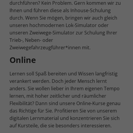
Cookie-Informationen anzeigen
durchführen? Kein Problem. Gern kommen wir zu
Ihnen und führen diese als Inhouse-Schulung
Mar
Marketing (4)
durch. Wenn Sie mögen, bringen wir auch gleich
Marketing-Cookies werden von Drittanbietern oder Publishern
unseren hochmodernen Lok-Simulator oder
verwendet, um personalisierte Werbung anzuzeigen. Sie tun dies, indem
unseren Zweiwege-Simulator zur Schulung Ihrer
sie Besucher über Websites hinweg verfolgen.
Trieb-, Neben- oder
Cookie-Informationen anzeigen
Zweiwegefahrzeugführer*innen mit.
Ext
Externe Medien (5)
Online
Inhalte von Videoplattformen und Social-Media-Plattformen werden
standardmäßig blockiert. Wenn Cookies von externen Medien akzeptiert
Lernen soll Spaß bereiten und Wissen langfristig
werden, bedarf der Zugriff auf diese Inhalte keiner manuellen
Einwilligung mehr.
verankert werden. Doch jeder Mensch lernt
anders. Sie wollen lieber in Ihrem eigenen Tempo
Cookie-Informationen anzeigen
lernen, mit hoher zeitlicher und räumlicher
Datenschutzerklärung
Impressum
Flexibilität? Dann sind unsere Online-Kurse genau
das Richtige für Sie. Profitieren Sie von unserem
digitalen Lernmaterial und konzentrieren Sie sich
auf Kursteile, die sie besonders interessieren.