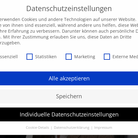
Datenschutzeinstellungen
ngebot
AKADEMIE
Individuelle Anfrage
Ak
verwenden Cookies und andere Technologien auf unserer Website.
e von ihnen sind essenziell, während andere uns helfen, diese We
hre Erfahrung zu verbessern. Darunter können auch persönliche 
n. Mit Ihrer Zustimmung erlauben Sie uns, diese Daten an Dritte
erzugeben.
schutzeinstellungen
ssenziell
Statistiken
Marketing
Externe Me
Alle akzeptieren
Speichern
Individuelle Datenschutzeinstellungen
Cookie-Details
Datenschutzerklärung
Impressum
Datenschutzeinstellungen