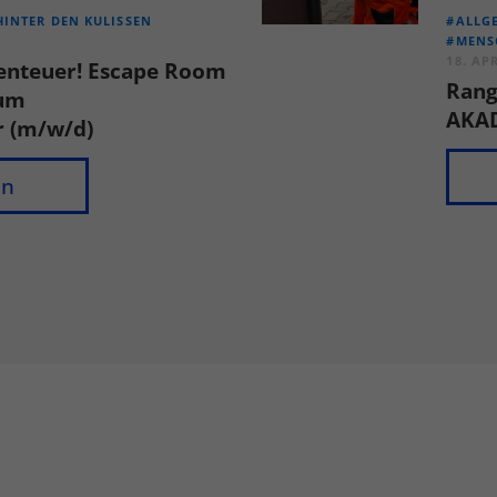
HINTER DEN KULISSEN
#ALLG
#MENS
18. AP
enteuer! Escape Room
Rang
zum
AKA
r (m/w/d)
en