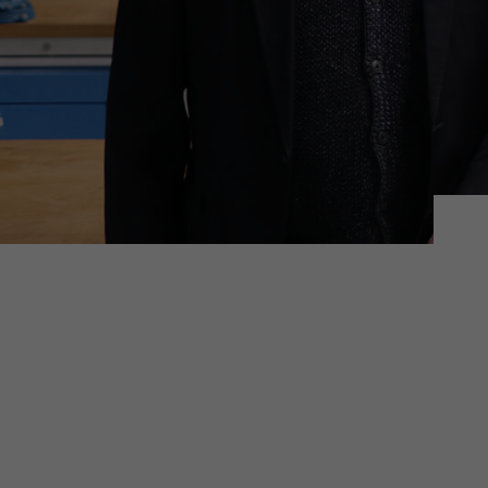
Hier 
Ihre 
Info
Al
Daten
Ess
Essen
Funkt
Sta
Stati
vers
Mar
Mark