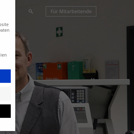
Suche
tuelles
Für Mitarbeitende
bsite
Daten
dien