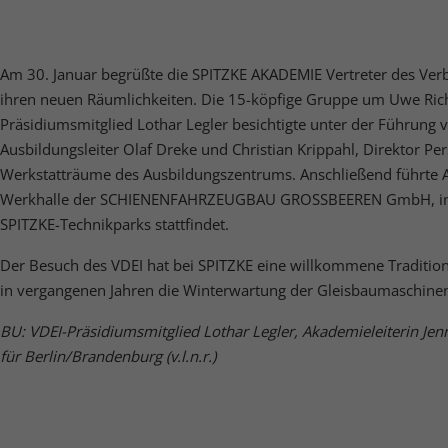
nalisierte Werbung anzuzeigen. Sie tun dies, indem sie Besucher über Websites
eg verfolgen.
Cookie-Informationen anzeigen
Am 30. Januar begrüßte die SPITZKE AKADEMIE Vertreter des Verb
erne Medien (5)
ihren neuen Räumlichkeiten. Die 15-köpfige Gruppe um Uwe Rich
Präsidiumsmitglied Lothar Legler besichtigte unter der Führung 
lte von Videoplattformen und Social-Media-Plattformen werden standardmäßig
iert. Wenn Cookies von externen Medien akzeptiert werden, bedarf der Zugriff a
Ausbildungsleiter Olaf Dreke und Christian Krippahl, Direktor Pe
 Inhalte keiner manuellen Einwilligung mehr.
Werkstatträume des Ausbildungszentrums. Anschließend führte Au
Cookie-Informationen anzeigen
Werkhalle der SCHIENENFAHRZEUGBAU GROSSBEEREN GmbH, in der
Datenschutzerklärung
Imp
SPITZKE-Technikparks stattfindet.
Der Besuch des VDEI hat bei SPITZKE eine willkommene Tradition.
in vergangenen Jahren die Winterwartung der Gleisbaumaschine
BU: VDEI-Präsidiumsmitglied Lothar Legler, Akademieleiterin Jen
für Berlin/Brandenburg (v.l.n.r.)