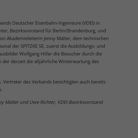
ands Deutscher Eisenbahn-Ingenieure (VDEI) in
Externe Medien
ter, Bezirksvorstand für Berlin/Brandenburg, und
von Akademieleiterin Jenny Malter, dem technischen
uf
rsonal der SPITZKE SE, zuerst die Ausbildungs- und
sbilder Wolfgang Hiller die Besucher durch die
 derzeit die alljährliche Winterwartung des
ressum
 Vertreter des Verbands besichtigten auch bereits
n.
ny Malter und Uwe Richter, VDEI-Bezirksvorstand