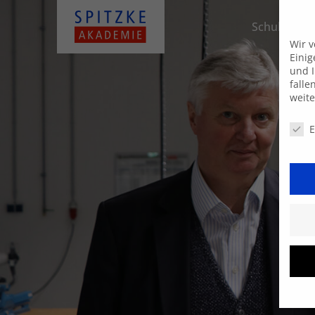
Schulungsa
Wir 
Einig
und I
falle
weit
Daten
E