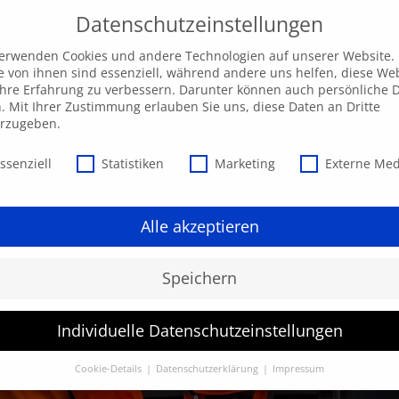
Datenschutzeinstellungen
ngebot
AKADEMIE
Individuelle Anfrage
Ak
verwenden Cookies und andere Technologien auf unserer Website.
e von ihnen sind essenziell, während andere uns helfen, diese We
hre Erfahrung zu verbessern. Darunter können auch persönliche 
n. Mit Ihrer Zustimmung erlauben Sie uns, diese Daten an Dritte
erzugeben.
schutzeinstellungen
ssenziell
Statistiken
Marketing
Externe Me
Alle akzeptieren
Speichern
Individuelle Datenschutzeinstellungen
Cookie-Details
Datenschutzerklärung
Impressum
Datenschutzeinstellungen