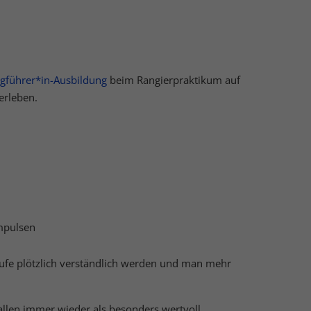
Externe Medien
gführer*in-Ausbildung
beim Rangierpraktikum auf
erleben.
uf
ressum
impulsen
bläufe plötzlich verständlich werden und man mehr
llen immer wieder als besonders wertvoll