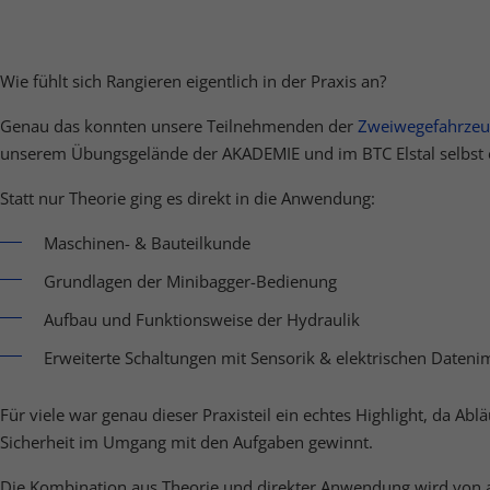
nalisierte Werbung anzuzeigen. Sie tun dies, indem sie Besucher über Websites
eg verfolgen.
Cookie-Informationen anzeigen
Wie fühlt sich Rangieren eigentlich in der Praxis an?
erne Medien (5)
Genau das konnten unsere Teilnehmenden der
Zweiwegefahrzeu
lte von Videoplattformen und Social-Media-Plattformen werden standardmäßig
unserem Übungsgelände der AKADEMIE und im BTC Elstal selbst 
iert. Wenn Cookies von externen Medien akzeptiert werden, bedarf der Zugriff a
 Inhalte keiner manuellen Einwilligung mehr.
Statt nur Theorie ging es direkt in die Anwendung:
Cookie-Informationen anzeigen
Datenschutzerklärung
Imp
Maschinen- & Bauteilkunde
Grundlagen der Minibagger-Bedienung
Aufbau und Funktionsweise der Hydraulik
Erweiterte Schaltungen mit Sensorik & elektrischen Daten
Für viele war genau dieser Praxisteil ein echtes Highlight, da A
Sicherheit im Umgang mit den Aufgaben gewinnt.
Die Kombination aus Theorie und direkter Anwendung wird von a