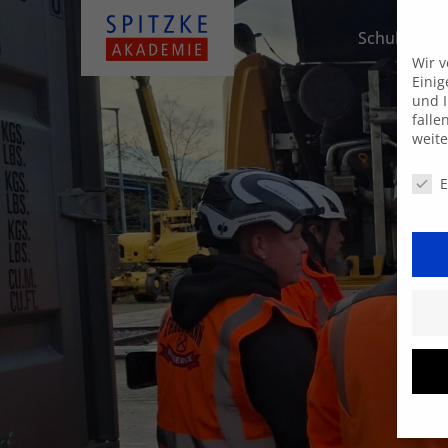
Schulungsa
Wir 
Einig
und I
falle
weit
Daten
E