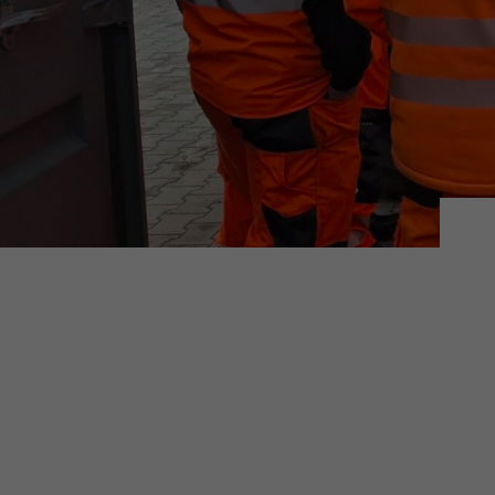
Hier 
Ihre 
Info
Al
Daten
Ess
Essen
Funkt
Sta
Stati
vers
Mar
Mark