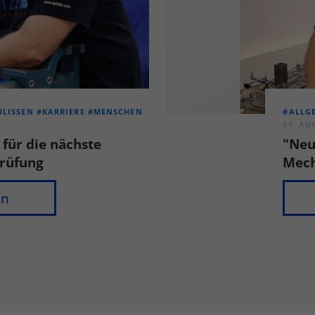
ULISSEN
#KARRIERE
#MENSCHEN
#ALLG
01. AU
 für die nächste
"Neu
rüfung
Mech
en