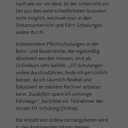
Cookie-Informationen anzeigen
nach wie vor als Ideal. Ist der Unterricht vor
Ort aus den unterschiedlichsten Gründen
Mar
Marketing (4)
nicht möglich, wechselt man in den
Marketing-Cookies werden von Drittanbietern oder Publishern
Distanzunterricht und führt Schulungen
verwendet, um personalisierte Werbung anzuzeigen. Sie tun dies, indem
online durch.
sie Besucher über Websites hinweg verfolgen.
Cookie-Informationen anzeigen
Insbesondere Pflichtschulungen in der
Bahn- und Baubranche, die regelmäßig
Ext
Externe Medien (5)
absolviert werden müssen, sind als
Inhalte von Videoplattformen und Social-Media-Plattformen werden
Onlinekurs sehr beliebt. „FIT-Schulungen
standardmäßig blockiert. Wenn Cookies von externen Medien akzeptiert
online durchzuführen, finde ich persönlich
werden, bedarf der Zugriff auf diese Inhalte keiner manuellen
Einwilligung mehr.
besser, da ich räumlich flexibel und
Cookie-Informationen anzeigen
fokussiert an meinem Rechner arbeiten
kann. Zusätzlich spare ich unnötige
Datenschutzerklärung
Impressum
Fahrwege.“, berichtet ein Teilnehmer der
letzten FIT-Schulung (Online).
Die Anzahl von Online-Lernangeboten wird
in den kommenden Jahren steigen.