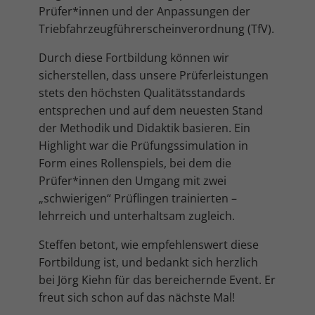
Cookie-Informationen anzeigen
Prüfer*innen und der Anpassungen der
Triebfahrzeugführerscheinverordnung (TfV).
Mar
Marketing (4)
Durch diese Fortbildung können wir
Marketing-Cookies werden von Drittanbietern oder Publishern
verwendet, um personalisierte Werbung anzuzeigen. Sie tun dies, indem
sicherstellen, dass unsere Prüferleistungen
sie Besucher über Websites hinweg verfolgen.
stets den höchsten Qualitätsstandards
Cookie-Informationen anzeigen
entsprechen und auf dem neuesten Stand
der Methodik und Didaktik basieren. Ein
Ext
Externe Medien (5)
Highlight war die Prüfungssimulation in
Inhalte von Videoplattformen und Social-Media-Plattformen werden
Form eines Rollenspiels, bei dem die
standardmäßig blockiert. Wenn Cookies von externen Medien akzeptiert
werden, bedarf der Zugriff auf diese Inhalte keiner manuellen
Prüfer*innen den Umgang mit zwei
Einwilligung mehr.
„schwierigen“ Prüflingen trainierten –
Cookie-Informationen anzeigen
lehrreich und unterhaltsam zugleich.
Datenschutzerklärung
Impressum
Steffen betont, wie empfehlenswert diese
Fortbildung ist, und bedankt sich herzlich
bei Jörg Kiehn für das bereichernde Event. Er
freut sich schon auf das nächste Mal!