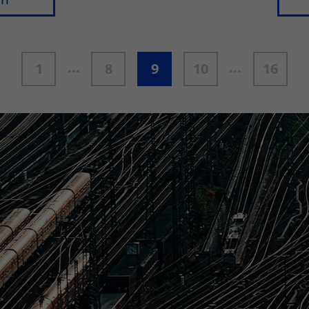
...
...
1
8
9
10
16