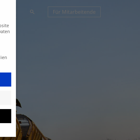
Suche
tuelles
Für Mitarbeitende
bsite
Daten
dien