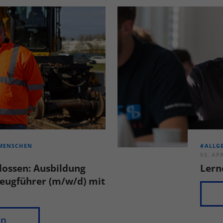
nalisierte Werbung anzuzeigen. Sie tun dies, indem sie Besucher über Websites
eg verfolgen.
Cookie-Informationen anzeigen
erne Medien (5)
lte von Videoplattformen und Social-Media-Plattformen werden standardmäßig
iert. Wenn Cookies von externen Medien akzeptiert werden, bedarf der Zugriff a
 Inhalte keiner manuellen Einwilligung mehr.
Cookie-Informationen anzeigen
Datenschutzerklärung
Imp
MENSCHEN
#ALLG
05. AP
lossen: Ausbildung
Lern
eugführer (m/w/d) mit
en