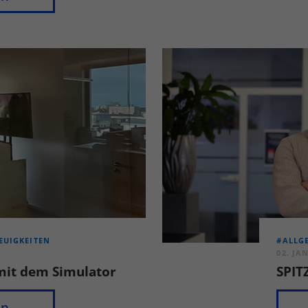
EUIGKEITEN
#ALLG
02. JA
mit dem Simulator
SPIT
en