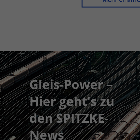
Gleis-Power –
Hier geht's zu
den SPITZKE-
News