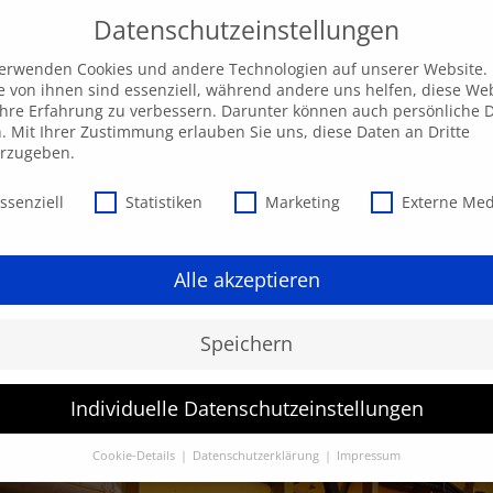
Datenschutzeinstellungen
ngebot
AKADEMIE
Individuelle Anfrage
Ak
verwenden Cookies und andere Technologien auf unserer Website.
e von ihnen sind essenziell, während andere uns helfen, diese We
hre Erfahrung zu verbessern. Darunter können auch persönliche 
n. Mit Ihrer Zustimmung erlauben Sie uns, diese Daten an Dritte
erzugeben.
schutzeinstellungen
ssenziell
Statistiken
Marketing
Externe Me
Alle akzeptieren
Speichern
Individuelle Datenschutzeinstellungen
Cookie-Details
Datenschutzerklärung
Impressum
Datenschutzeinstellungen