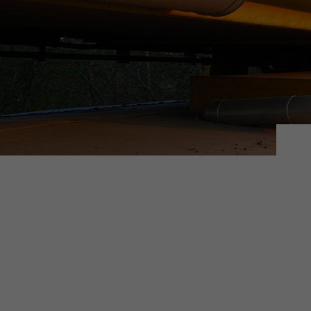
Hier 
Ihre 
Info
Al
Daten
Ess
Essen
Funkt
Gleis-Power
Sta
Stati
vers
Mar
Mark