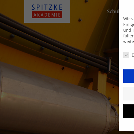
Schulungsa
Wir 
Einig
und I
falle
weit
Daten
E