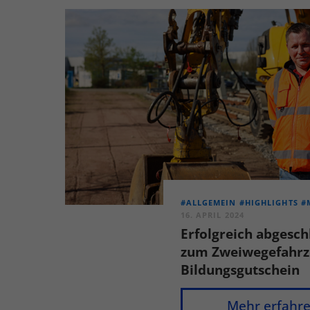
perso
hinw
Ext
Inha
block
diese
#ALLGEMEIN
#HIGHLIGHTS
#
16. APRIL 2024
Erfolgreich abgesch
zum Zweiwegefahrz
Bildungsgutschein
Mehr erfahr