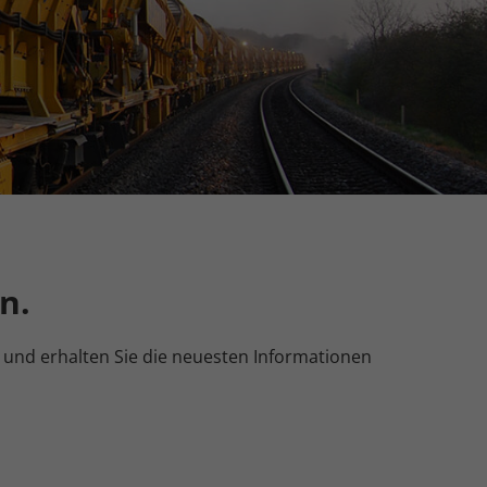
en
n.
Zurück
eie
n.
Statistiken
en und erhalten Sie die neuesten Informationen
Marketing