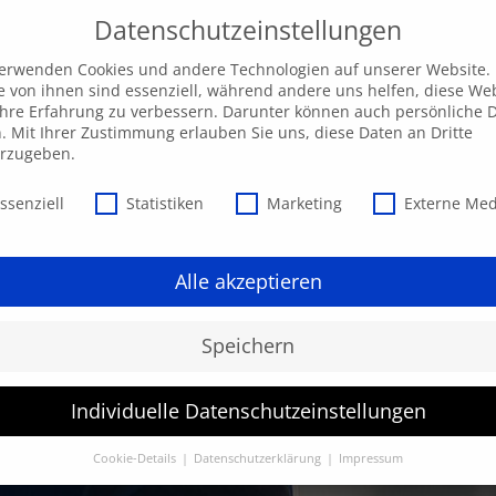
Datenschutzeinstellungen
ngebot
AKADEMIE
Individuelle Anfrage
Ak
verwenden Cookies und andere Technologien auf unserer Website.
e von ihnen sind essenziell, während andere uns helfen, diese We
hre Erfahrung zu verbessern. Darunter können auch persönliche 
n. Mit Ihrer Zustimmung erlauben Sie uns, diese Daten an Dritte
erzugeben.
schutzeinstellungen
ssenziell
Statistiken
Marketing
Externe Me
Alle akzeptieren
Speichern
Individuelle Datenschutzeinstellungen
Cookie-Details
Datenschutzerklärung
Impressum
Datenschutzeinstellungen