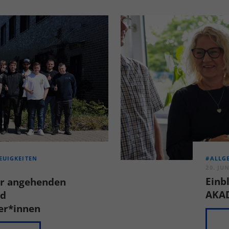
#ALLG
EUIGKEITEN
20. JUN
Einb
er angehenden
AKA
nd
er*innen