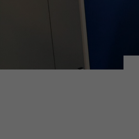
Hier 
Ihre 
Info
Al
Daten
Ess
Essen
Funkt
Sta
Stati
vers
Mar
Mark