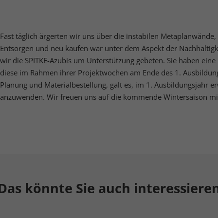
nalisierte Werbung anzuzeigen. Sie tun dies, indem sie Besucher über Websites
eg verfolgen.
Cookie-Informationen anzeigen
Fast täglich ärgerten wir uns über die instabilen Metaplanwände
erne Medien (5)
Entsorgen und neu kaufen war unter dem Aspekt der Nachhaltigk
wir die SPITKE-Azubis um Unterstützung gebeten. Sie haben eine 
lte von Videoplattformen und Social-Media-Plattformen werden standardmäßig
iert. Wenn Cookies von externen Medien akzeptiert werden, bedarf der Zugriff a
diese im Rahmen ihrer Projektwochen am Ende des 1. Ausbildun
 Inhalte keiner manuellen Einwilligung mehr.
Planung und Materialbestellung, galt es, im 1. Ausbildungsjahr 
Cookie-Informationen anzeigen
anzuwenden. Wir freuen uns auf die kommende Wintersaison mit
Datenschutzerklärung
Imp
Das könnte Sie auch interessiere