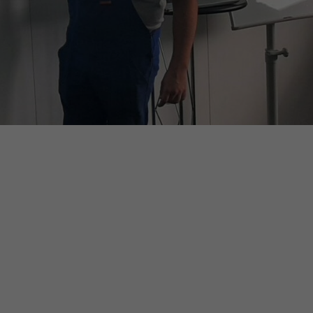
en
n.
Zurück
eie
Statistiken
Marketing