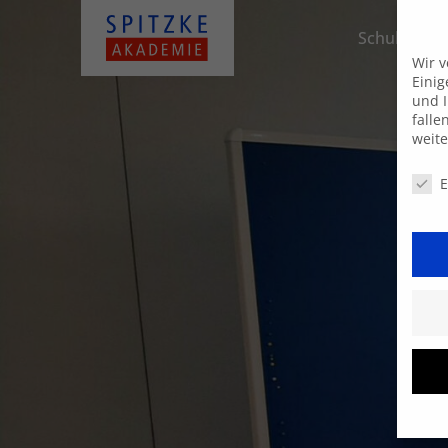
Schulungsa
Wir 
Einig
und I
falle
weit
Daten
E