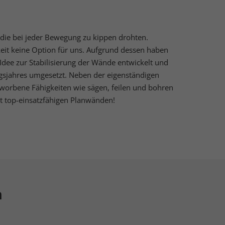
, die bei jeder Bewegung zu kippen drohten.
Externe Medien
eit keine Option für uns. Aufgrund dessen haben
Idee zur Stabilisierung der Wände entwickelt und
uf
gsjahres umgesetzt. Neben der eigenständigen
erworbene Fähigkeiten wie sägen, feilen und bohren
 top-einsatzfähigen Planwänden!
ressum
n