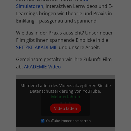
Cookie-Informationen anzeigen
Simulatoren
, interaktiven Lernvideos und E-
Mar
Learnings bringen wir Theorie und Praxis in
Marketing (4)
Einklang – passgenau und spannend.
Marketing-Cookies werden von Drittanbietern oder Publishern
verwendet, um personalisierte Werbung anzuzeigen. Sie tun dies, indem
Wie das in der Praxis aussieht? Unser neuer
sie Besucher über Websites hinweg verfolgen.
Film gibt Ihnen spannende Einblicke in die
Cookie-Informationen anzeigen
SPITZKE AKADEMIE
und unsere Arbeit.
Ext
Externe Medien (5)
Gemeinsam gestalten wir Ihre Zukunft! Film
Inhalte von Videoplattformen und Social-Media-Plattformen werden
ab:
AKADEMIE-Video
standardmäßig blockiert. Wenn Cookies von externen Medien akzeptiert
werden, bedarf der Zugriff auf diese Inhalte keiner manuellen
Einwilligung mehr.
Mit dem Laden des Videos akzeptieren Sie die
Cookie-Informationen anzeigen
Datenschutzerklärung von YouTube.
Mehr erfahren
Datenschutzerklärung
Impressum
Video laden
YouTube immer entsperren