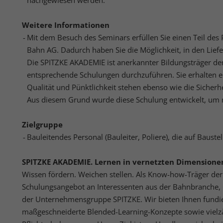
nachgewiesen werden.
perso
hinw
Weitere Informationen
Mit dem Besuch des Seminars erfüllen Sie einen Teil des
Ext
Bahn AG. Dadurch haben Sie die Möglichkeit, in den Li
Die SPITZKE AKADEMIE ist anerkannter Bildungsträger de
Inha
block
entsprechende Schulungen durchzuführen. Sie erhalten 
diese
Qualität und Pünktlichkeit stehen ebenso wie die Sicherhe
Aus diesem Grund wurde diese Schulung entwickelt, um m
Zielgruppe
Bauleitendes Personal (Bauleiter, Poliere), die auf Bauste
SPITZKE AKADEMIE. Lernen in vernetzten Dimensione
Wissen fördern. Weichen stellen. Als Know-how-Träger der 
Schulungsangebot an Interessenten aus der Bahnbranche, 
der Unternehmensgruppe SPITZKE. Wir bieten Ihnen fundie
maßgeschneiderte Blended-Learning-Konzepte sowie vielz