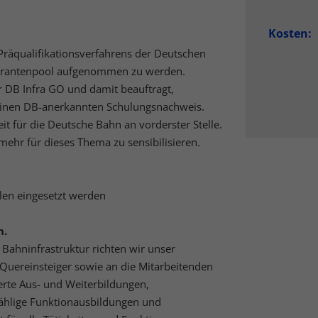
nalisierte Werbung anzuzeigen. Sie tun dies, indem sie Besucher über Websites
eg verfolgen.
Kosten:
Cookie-Informationen anzeigen
 Präqualifikationsverfahrens der Deutschen
erne Medien (5)
eferantenpool aufgenommen zu werden.
r DB Infra GO und damit beauftragt,
lte von Videoplattformen und Social-Media-Plattformen werden standardmäßig
iert. Wenn Cookies von externen Medien akzeptiert werden, bedarf der Zugriff a
einen DB-anerkannten Schulungsnachweis.
 Inhalte keiner manuellen Einwilligung mehr.
it für die Deutsche Bahn an vorderster Stelle.
Cookie-Informationen anzeigen
ehr für dieses Thema zu sensibilisieren.
Datenschutzerklärung
Imp
llen eingesetzt werden
n.
Bahninfrastruktur richten wir unser
Quereinsteiger sowie an die Mitarbeitenden
rte Aus- und Weiterbildungen,
ählige Funktionausbildungen und