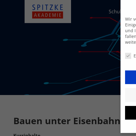
Schulungsa
Wir 
Einig
und I
falle
weit
Daten
E
Bauen unter Eisenbahnbet
Kursinhalte