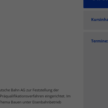
finden Sie eine Übersicht über alle verwendeten Cookies. Sie könn
Einwilligung zu ganzen Kategorien geben oder sich weitere
rmationen anzeigen lassen und so nur bestimmte Cookies auswähle
Kursinh
le akzeptieren
Speichern
schutzeinstellungen
enziell (3)
Termine
zielle Cookies ermöglichen grundlegende Funktionen und sind für die einwandfr
ion der Website erforderlich.
Cookie-Informationen anzeigen
tistiken (1)
stik Cookies erfassen Informationen anonym. Diese Informationen helfen uns zu
tehen, wie unsere Besucher unsere Website nutzen.
Cookie-Informationen anzeigen
utsche Bahn AG zur Feststellung der
äqualifikationsverfahren eingerichtet. Im
keting (4)
Thema Bauen unter Eisenbahnbetrieb
eting-Cookies werden von Drittanbietern oder Publishern verwendet, um