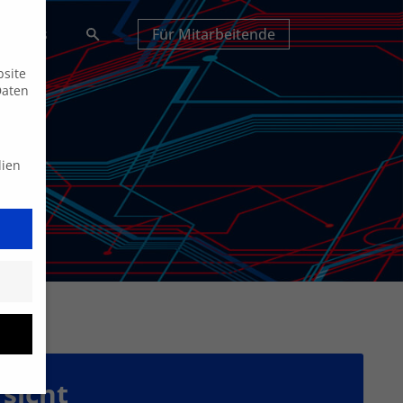
Suche
tuelles
Für Mitarbeitende
bsite
Daten
dien
sicht