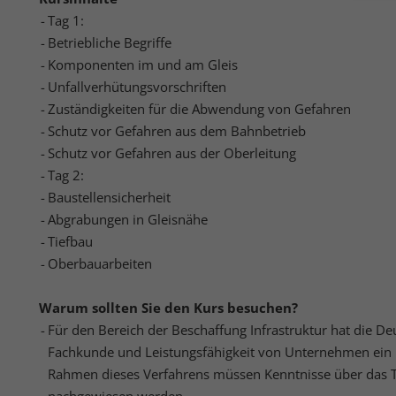
Tag 1:
Hier 
Ihre 
Betriebliche Begriffe
Info
Komponenten im und am Gleis
Unfallverhütungsvorschriften
Al
Zuständigkeiten für die Abwendung von Gefahren
Daten
Schutz vor Gefahren aus dem Bahnbetrieb
Ess
Schutz vor Gefahren aus der Oberleitung
Essen
Tag 2:
Funkt
Baustellensicherheit
Abgrabungen in Gleisnähe
Tiefbau
Sta
Oberbauarbeiten
Stati
vers
Warum sollten Sie den Kurs besuchen?
Für den Bereich der Beschaffung Infrastruktur hat die De
Fachkunde und Leistungsfähigkeit von Unternehmen ein Pr
Mar
Rahmen dieses Verfahrens müssen Kenntnisse über das 
Mark