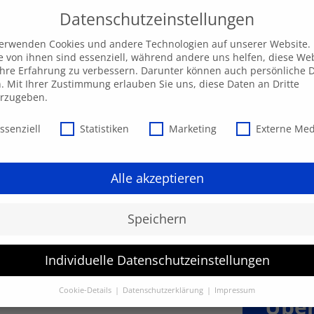
Datenschutzeinstellungen
ngebot
AKADEMIE
Individuelle Anfrage
Ak
verwenden Cookies und andere Technologien auf unserer Website.
e von ihnen sind essenziell, während andere uns helfen, diese We
hre Erfahrung zu verbessern. Darunter können auch persönliche 
n. Mit Ihrer Zustimmung erlauben Sie uns, diese Daten an Dritte
erzugeben.
schutzeinstellungen
ssenziell
Statistiken
Marketing
Externe Me
Alle akzeptieren
Speichern
Individuelle Datenschutzeinstellungen
rieb
Cookie-Details
Datenschutzerklärung
Impressum
Über
Datenschutzeinstellungen