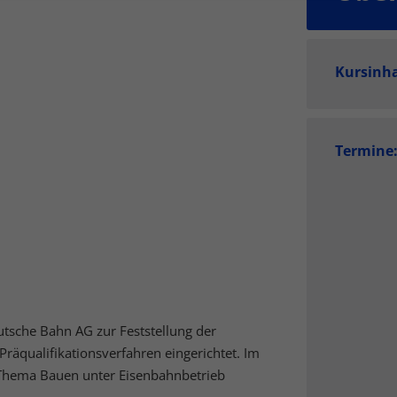
finden Sie eine Übersicht über alle verwendeten Cookies. Sie könn
Einwilligung zu ganzen Kategorien geben oder sich weitere
rmationen anzeigen lassen und so nur bestimmte Cookies auswähle
Kursinh
le akzeptieren
Speichern
schutzeinstellungen
enziell (3)
Termine
zielle Cookies ermöglichen grundlegende Funktionen und sind für die einwandfr
ion der Website erforderlich.
Cookie-Informationen anzeigen
tistiken (1)
stik Cookies erfassen Informationen anonym. Diese Informationen helfen uns zu
tehen, wie unsere Besucher unsere Website nutzen.
Cookie-Informationen anzeigen
utsche Bahn AG zur Feststellung der
äqualifikationsverfahren eingerichtet. Im
keting (4)
Thema Bauen unter Eisenbahnbetrieb
eting-Cookies werden von Drittanbietern oder Publishern verwendet, um