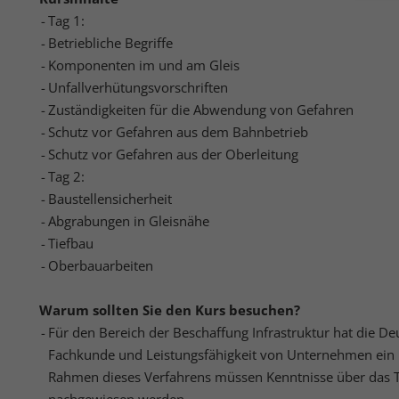
Tag 1:
Hier 
Ihre 
Betriebliche Begriffe
Info
Komponenten im und am Gleis
Unfallverhütungsvorschriften
Al
Zuständigkeiten für die Abwendung von Gefahren
Daten
Schutz vor Gefahren aus dem Bahnbetrieb
Ess
Schutz vor Gefahren aus der Oberleitung
Essen
Tag 2:
Funkt
Baustellensicherheit
Abgrabungen in Gleisnähe
Tiefbau
Sta
Oberbauarbeiten
Stati
vers
Warum sollten Sie den Kurs besuchen?
Für den Bereich der Beschaffung Infrastruktur hat die De
Fachkunde und Leistungsfähigkeit von Unternehmen ein Pr
Mar
Rahmen dieses Verfahrens müssen Kenntnisse über das 
Mark