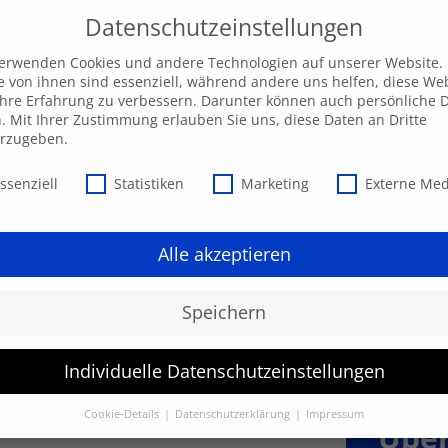
Datenschutzeinstellungen
ngebot
AKADEMIE
Individuelle Anfrage
Ak
verwenden Cookies und andere Technologien auf unserer Website.
e von ihnen sind essenziell, während andere uns helfen, diese We
hre Erfahrung zu verbessern. Darunter können auch persönliche 
n. Mit Ihrer Zustimmung erlauben Sie uns, diese Daten an Dritte
erzugeben.
schutzeinstellungen
ssenziell
Statistiken
Marketing
Externe Me
Alle akzeptieren
Speichern
Individuelle Datenschutzeinstellungen
rieb
Cookie-Details
Datenschutzerklärung
Impressum
Über
Datenschutzeinstellungen