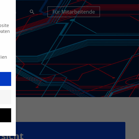
Suche
tuelles
Für Mitarbeitende
bsite
Daten
dien
sicht