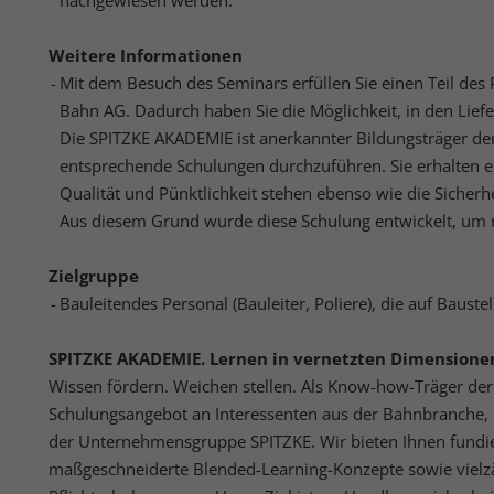
nachgewiesen werden.
perso
hinw
Weitere Informationen
Mit dem Besuch des Seminars erfüllen Sie einen Teil des
Ext
Bahn AG. Dadurch haben Sie die Möglichkeit, in den Li
Die SPITZKE AKADEMIE ist anerkannter Bildungsträger de
Inha
block
entsprechende Schulungen durchzuführen. Sie erhalten 
diese
Qualität und Pünktlichkeit stehen ebenso wie die Sicherhe
Aus diesem Grund wurde diese Schulung entwickelt, um m
Zielgruppe
Bauleitendes Personal (Bauleiter, Poliere), die auf Bauste
SPITZKE AKADEMIE. Lernen in vernetzten Dimensione
Wissen fördern. Weichen stellen. Als Know-how-Träger der 
Schulungsangebot an Interessenten aus der Bahnbranche, 
der Unternehmensgruppe SPITZKE. Wir bieten Ihnen fundie
maßgeschneiderte Blended-Learning-Konzepte sowie vielz