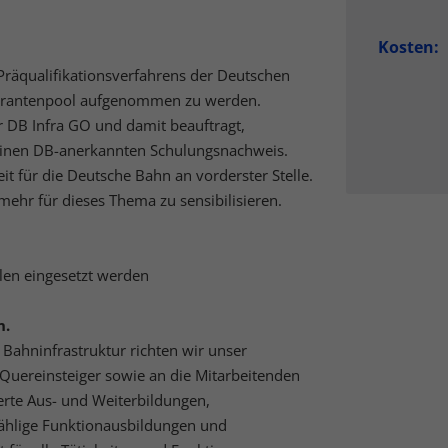
nalisierte Werbung anzuzeigen. Sie tun dies, indem sie Besucher über Websites
eg verfolgen.
Kosten:
Cookie-Informationen anzeigen
 Präqualifikationsverfahrens der Deutschen
erne Medien (5)
eferantenpool aufgenommen zu werden.
r DB Infra GO und damit beauftragt,
lte von Videoplattformen und Social-Media-Plattformen werden standardmäßig
iert. Wenn Cookies von externen Medien akzeptiert werden, bedarf der Zugriff a
einen DB-anerkannten Schulungsnachweis.
 Inhalte keiner manuellen Einwilligung mehr.
it für die Deutsche Bahn an vorderster Stelle.
Cookie-Informationen anzeigen
ehr für dieses Thema zu sensibilisieren.
Datenschutzerklärung
Imp
llen eingesetzt werden
n.
Bahninfrastruktur richten wir unser
Quereinsteiger sowie an die Mitarbeitenden
rte Aus- und Weiterbildungen,
ählige Funktionausbildungen und