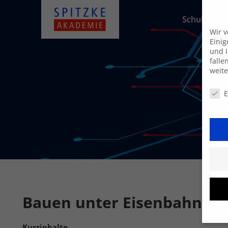
Schulungsa
Wir 
Einig
und I
falle
weit
Daten
E
Bauen unter Eisenbahnbet
Kursinhalte